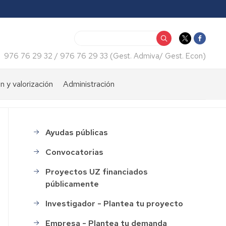
Search
976 76 29 32 / 976 76 29 33 (Gest. Admiva/ Gest. Econ)
n y valorización
Administración
iento
Consulta
económica
tos
Ayudas públicas
menu_financiacion
Certificados
web
Convocatorias
Normativas
Proyectos UZ financiados
públicamente
Impresos
Investigador - Plantea tu proyecto
Recursos
humanos
Empresa - Plantea tu demanda