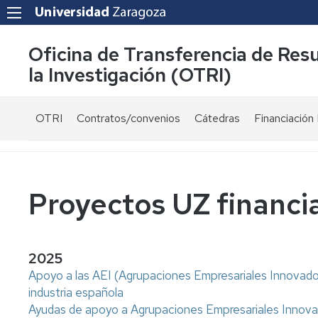
Oficina de Transferencia de Res
la Investigación (OTRI)
OTRI
Contratos/convenios
Cátedras
Financiación 
¿Quienes
Modelos
Ayudas
somos?
de
públicas
contrato
Equipo
Convocatori
Proyectos UZ financ
Normativa
Servicios
Proyectos
Fiscalidad
UZ
y
financiados
Carta
2025
bonificaciones
públicament
de
Apoyo a las AEI (Agrupaciones Empresariales Innovadora
por
servicios
industria española
I+D+i
Investigador
-
Colaboraciones
Ayudas de apoyo a Agrupaciones Empresariales Innovad