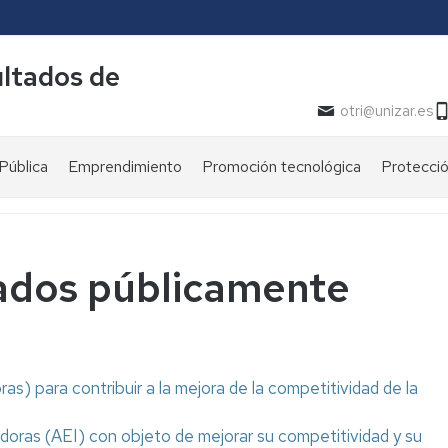
ultados de
otri@unizar.es
Pública
Emprendimiento
Promoción tecnológica
Protecció
Buscador
Procedim
de
conocimiento
Documen
as
iados públicamente
Catálogo
de
la
oferta
centífico
e
s) para contribuir a la mejora de la competitividad de la
tecnológica
¿En
oras (AEI) con objeto de mejorar su competitividad y su