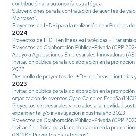
Factura
Plantea
contribución a la autonomía estratégica.
proforma
tu
Casos
Subvenciones para la contratación de agentes de valor
proyecto
de
Monroset”.
Mecenazgo
éxito
Proyectos de I+D+i para la realización de «Pruebas 
Empresa
2024
-
Investigador
Indicadores
Plantea
-
Proyectos de I+D+i en líneas estratégicas - Transmis
tu
Plantea
Proyectos de Colaboración Público-Privada (CPP 202
demanda
tu
Apoyo a Agrupaciones Empresariales Innovadoras (AEI
proyecto
Invitación pública para la colaboración en la promoci
2022
Empresa
-
Desarrollo de proyectos de I+D+i en líneas prioritarias
Plantea
2023
tu
Invitación pública para la colaboración en la promoción 
demanda
organización de eventos CyberCamp en España (INC
Proyectos empresariales vinculados a la movilidad soste
experimental y/o investigación industrial año 2023
Proyectos de Colaboración Público-Privada (CPP 202
Invitación pública para la colaboración en la promoci
(INCIBE Proyectos Estratégicos)