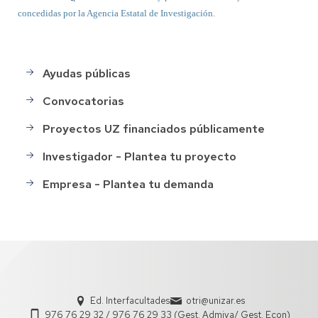
concedidas por la Agencia Estatal de Investigación.
Ayudas públicas
menu_financiacion
Convocatorias
Proyectos UZ financiados públicamente
Investigador - Plantea tu proyecto
Empresa - Plantea tu demanda
Ed. Interfacultades
otri@unizar.es
976 76 29 32 / 976 76 29 33 (Gest. Admiva/ Gest. Econ)