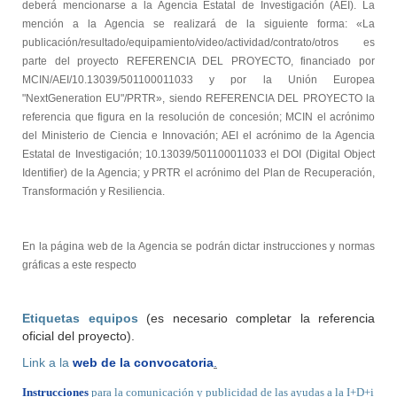
deberá mencionarse a la Agencia Estatal de Investigación (AEI). La
mención a la Agencia se realizará de la siguiente forma: «La
publicación/resultado/equipamiento/video/actividad/contrato/otros es
parte del proyecto REFERENCIA DEL PROYECTO, financiado por
MCIN/AEI/10.13039/501100011033 y por la Unión Europea
"NextGeneration EU"/PRTR», siendo REFERENCIA DEL PROYECTO la
referencia que figura en la resolución de concesión; MCIN el acrónimo
del Ministerio de Ciencia e Innovación; AEI el acrónimo de la Agencia
Estatal de
Investigación; 10.13039/501100011033 el DOI (Digital Object
Identifier) de la Agencia; y PRTR el acrónimo del Plan de Recuperación,
Transformación y Resiliencia.
En la página web de la Agencia se podrán dictar instrucciones y normas
gráficas a este respecto
Etiquetas equipos
(es necesario completar la referencia
oficial del proyecto).
Link a la
web de la convocatoria
.
Instrucciones
para la comunicación y publicidad de las ayudas a la I+D+i