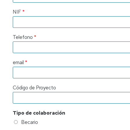
Factura
Plantea
proforma
tu
Casos
NIF
proyecto
de
Mecenazgo
éxito
Empresa
-
Investigador
Indicadores
Plantea
-
Telefono
tu
Plantea
demanda
tu
proyecto
email
Empresa
-
Plantea
tu
Código de Proyecto
demanda
Tipo de colaboración
Becario