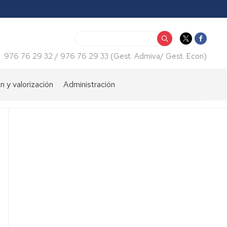
Buscar
976 76 29 32 / 976 76 29 33 (Gest. Admiva/ Gest. Econ)
n y valorización
Administración
iento
Consulta
económica
tos
Certificados
web
Normativas
Impresos
Recursos
humanos