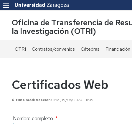
Oficina de Transferencia de Res
la Investigación (OTRI)
OTRI
Contratos/convenios
Cátedras
Financiación 
¿Quienes
Modelos
Ayudas
somos?
de
públicas
contrato
Equipo
Convocatori
Certificados Web
Normativa
Servicios
Proyectos
Fiscalidad
UZ
Última modificación
Mié , 19/06/2024 - 11:39
y
financiados
Carta
bonificaciones
públicament
de
por
servicios
Nombre completo
I+D+i
Investigador
-
Colaboraciones