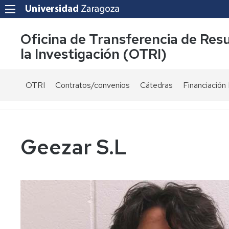
Oficina de Transferencia de Res
la Investigación (OTRI)
OTRI
Contratos/convenios
Cátedras
Financiación 
¿Quienes
Modelos
Ayudas
somos?
de
públicas
contrato
Equipo
Convocatori
Geezar S.L
Normativa
Servicios
Proyectos
Fiscalidad
UZ
y
financiados
Carta
bonificaciones
públicament
de
por
servicios
I+D+i
Investigador
-
Colaboraciones