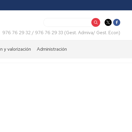
Buscar
976 76 29 32 / 976 76 29 33 (Gest. Admiva/ Gest. Econ)
n y valorización
Administración
iento
Consulta
económica
tos
Certificados
web
Normativas
Impresos
Recursos
humanos