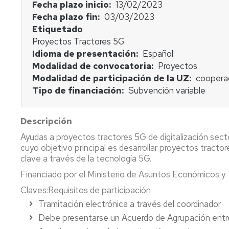
Factura
Plantea
Fecha plazo inicio
13/02/2023
proforma
tu
Casos
Fecha plazo fin
03/03/2023
proyecto
de
Etiquetado
Mecenazgo
éxito
Proyectos Tractores 5G
Empresa
Idioma de presentación
Español
-
Investigador
Indicadores
Plantea
-
Modalidad de convocatoria
Proyectos
tu
Plantea
Modalidad de participación de la UZ
coopera
demanda
tu
Tipo de financiación
Subvención variable
proyecto
Empresa
Descripción
-
Ayudas a proyectos tractores 5G de digitalización se
Plantea
tu
cuyo objetivo principal es desarrollar proyectos tractor
demanda
clave a través de la tecnología 5G.
Financiado por el Ministerio de Asuntos Económicos y
Claves:Requisitos de participación
Tramitación electrónica a través del coordinador
Debe presentarse un Acuerdo de Agrupación entr