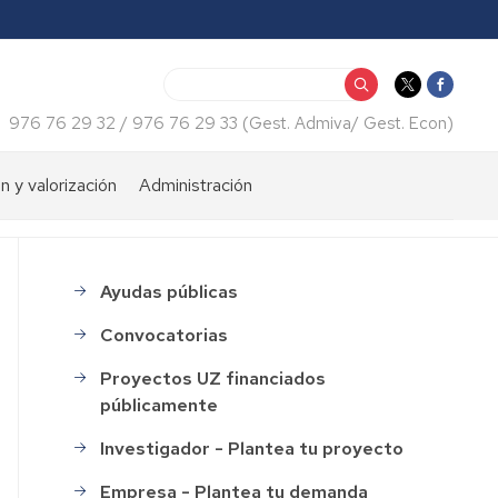
Buscar
976 76 29 32 / 976 76 29 33 (Gest. Admiva/ Gest. Econ)
n y valorización
Administración
iento
Consulta
económica
tos
Ayudas públicas
menu_financiacion
Certificados
web
Convocatorias
Normativas
Proyectos UZ financiados
públicamente
Impresos
Investigador - Plantea tu proyecto
Recursos
humanos
Empresa - Plantea tu demanda