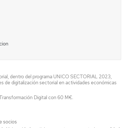
qué
podemos
ayudar?
cion
ctorial, dentro del programa UNICO SECTORIAL 2023,
es de digitalización sectorial en actividades económicas
 Transformación Digital con 60 M€.
e socios