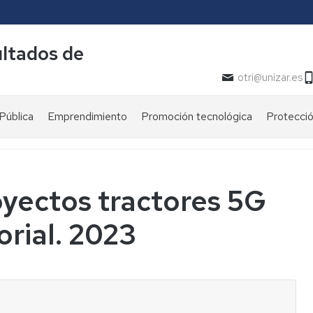
ultados de
otri@unizar.es
Pública
Emprendimiento
Promoción tecnológica
Protecció
Buscador
Procedim
de
conocimiento
Documen
as
ectos tractores 5G
Catálogo
de
orial. 2023
la
oferta
centífico
e
tecnológica
¿En