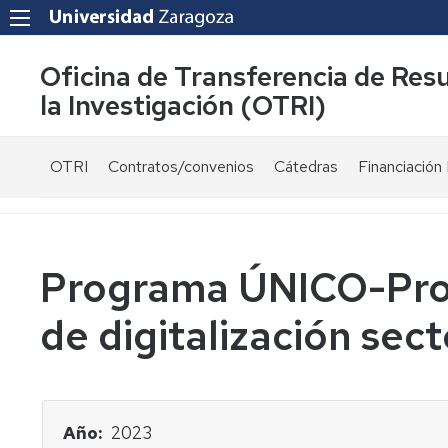
Oficina de Transferencia de Res
la Investigación (OTRI)
OTRI
Contratos/convenios
Cátedras
Financiación 
¿Quienes
Modelos
Ayudas
somos?
de
públicas
contrato
Equipo
Convocatori
Programa ÚNICO-Proy
Normativa
Servicios
Proyectos
de digitalización sect
Fiscalidad
UZ
y
financiados
Carta
bonificaciones
públicament
de
por
servicios
I+D+i
Investigador
Año
2023
-
Colaboraciones