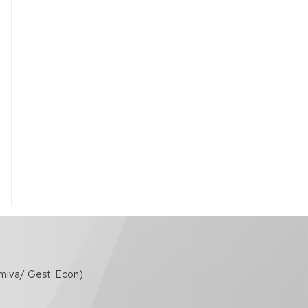
miva/ Gest. Econ)