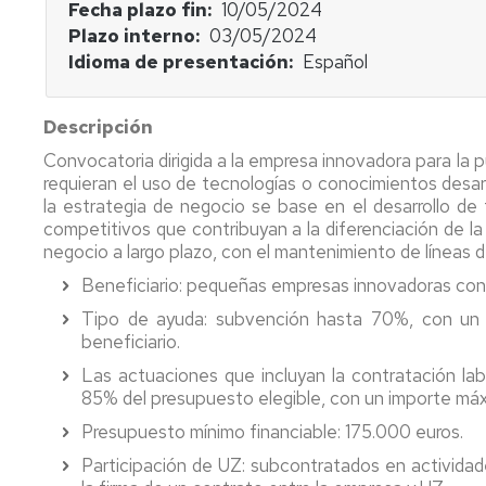
Factura
Plantea
Fecha plazo fin
10/05/2024
proforma
tu
Casos
Plazo interno
03/05/2024
proyecto
de
Idioma de presentación
Español
Mecenazgo
éxito
Empresa
-
Investigador
Indicadores
Descripción
Plantea
-
tu
Plantea
Convocatoria dirigida a la empresa innovadora para la
demanda
tu
requieran el uso de tecnologías o conocimientos desarro
proyecto
la estrategia de negocio se base en el desarrollo de 
competitivos que contribuyan a la diferenciación de la
Empresa
negocio a largo plazo, con el mantenimiento de líneas d
-
Beneficiario: pequeñas empresas innovadoras con
Plantea
tu
Tipo de ayuda: subvención hasta 70%, con un
demanda
beneficiario.
Las actuaciones que incluyan la contratación lab
85% del presupuesto elegible, con un importe má
Presupuesto mínimo financiable: 175.000 euros.
Participación de UZ: subcontratados en actividad