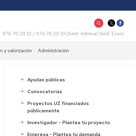
Buscar
976 76 29 32 / 976 76 29 33 (Gest. Admiva/ Gest. Econ)
n y valorización
Administración
iento
Consulta
económica
tos
Ayudas públicas
menu_financiacion
Certificados
web
Convocatorias
Normativas
Proyectos UZ financiados
públicamente
Impresos
Investigador - Plantea tu proyecto
Recursos
humanos
Empresa - Plantea tu demanda