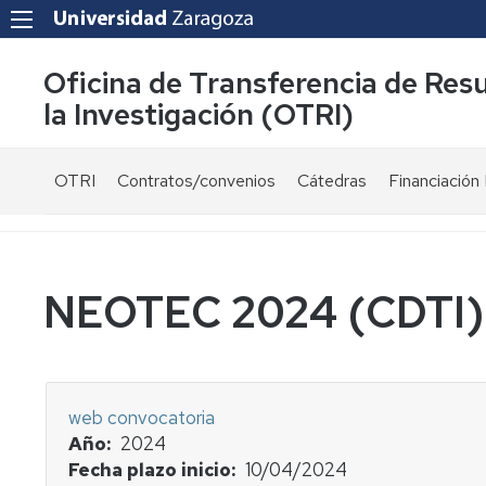
Oficina de Transferencia de Res
la Investigación (OTRI)
OTRI
Contratos/convenios
Cátedras
Financiación 
¿Quienes
Modelos
Ayudas
somos?
de
públicas
contrato
Equipo
Convocatori
NEOTEC 2024 (CDTI)
Normativa
Servicios
Proyectos
Fiscalidad
UZ
y
financiados
Carta
bonificaciones
públicament
de
web convocatoria
por
servicios
Año
2024
I+D+i
Investigador
Fecha plazo inicio
10/04/2024
-
Colaboraciones