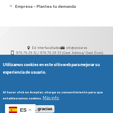
Empresa - Plantea tu demanda
Ed. Interfacultades
otri@unizar.es
976 76 29 32 / 976 76 29 33 (Gest. Admiva/ Gest. Econ)
Utilizamos cookies en este sitio web para mejorar su
experiencia de usuario.
Al hacer click en Aceptar, otorga su consentimiento para que
Más info
establezcamos cookies.
Aviso Legal
Condiciones generales de uso
Aceptar
No, gracias
ES
Política de Privacidad
Política de Cookies