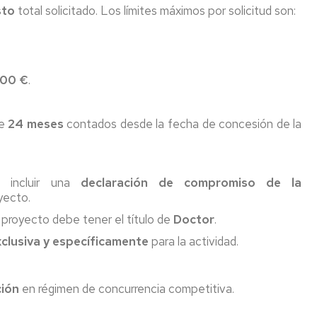
sto
total solicitado. Los límites máximos por solicitud son:
000 €
.
de
24 meses
contados desde la fecha de concesión de la
e incluir una
declaración de compromiso de la
yecto.
l proyecto debe tener el título de
Doctor
.
xclusiva y específicamente
para la actividad.
ión
en régimen de concurrencia competitiva.