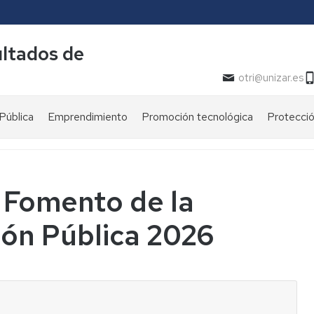
ultados de
otri@unizar.es
Pública
Emprendimiento
Promoción tecnológica
Protecció
Buscador
Procedim
de
conocimiento
Documen
as
 Fomento de la
Catálogo
de
ión Pública 2026
la
oferta
centífico
e
tecnológica
¿En