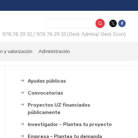
Buscar
976 76 29 32 / 976 76 29 33 (Gest. Admiva/ Gest. Econ)
n y valorización
Administración
iento
Consulta
económica
tos
Ayudas públicas
menu_financiacion
Certificados
web
Convocatorias
Normativas
Proyectos UZ financiados
públicamente
Impresos
Investigador - Plantea tu proyecto
Recursos
humanos
Empresa - Plantea tu demanda