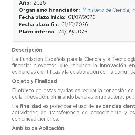
Factura
Plantea
Año
2026
proforma
tu
Casos
Organismo financiador
Ministerio de Ciencia, 
proyecto
de
Fecha plazo inicio
01/07/2026
Mecenazgo
éxito
Fecha plazo fin
01/10/2026
Empresa
Plazo interno
24/09/2026
-
Investigador
Indicadores
Plantea
-
tu
Plantea
Descripción
demanda
tu
proyecto
La Fundación Española para la Ciencia y la Tecnolog
financiar proyectos que impulsen la
innovación en
Empresa
evidencias científicas y la colaboración con la comunid
-
Plantea
Objeto y Finalidad
tu
El
objeto
de estas ayudas es regular la concesión de 
demanda
de la innovación, eliminando barreras entre actores públ
La
finalidad
es potenciar el uso de
evidencias cient
actividades de transferencia de conocimiento y ase
comunidad científica.
Ámbito de Aplicación