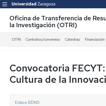
Oficina de Transferencia de Res
la Investigación (OTRI)
OTRI
Contratos/convenios
Cátedras
Financiación 
¿Quienes
Modelos
Ayudas
somos?
de
públicas
contrato
Equipo
Convocatori
Convocatoria FECYT:
Normativa
Servicios
Proyectos
Cultura de la Innovac
Fiscalidad
UZ
y
financiados
Carta
bonificaciones
públicament
de
por
servicios
I+D+i
Investigador
Enlace BDNS
-
Colaboraciones