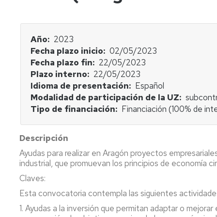
Factura
Plantea
proforma
tu
Casos
proyecto
de
Mecenazgo
éxito
Año
2023
Empresa
Fecha plazo inicio
02/05/2023
-
Investigador
Indicadores
Plantea
-
Fecha plazo fin
22/05/2023
tu
Plantea
Plazo interno
22/05/2023
demanda
tu
Idioma de presentación
Español
proyecto
Modalidad de participación de la UZ
subcont
Tipo de financiación
Financiación (100% de int
Empresa
-
Plantea
Descripción
tu
demanda
Ayudas para realizar en Aragón proyectos empresariale
industrial, que promuevan los principios de economía ci
Claves:
Esta convocatoria contempla las siguientes actividad
1. Ayudas a la inversión que permitan adaptar o mejorar 