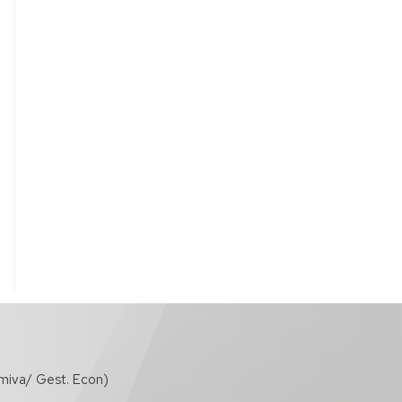
miva/ Gest. Econ)