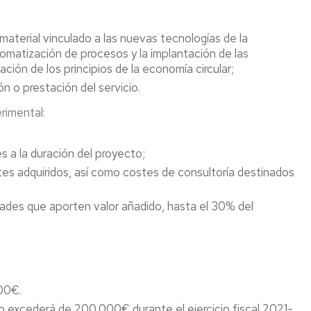
material vinculado a las nuevas tecnologías de la
tomatización de procesos y la implantación de las
ción de los principios de la economía circular;
n o prestación del servicio.
erimental:
s a la duración del proyecto;
es adquiridos, así como costes de consultoría destinados
dades que aporten valor añadido, hasta el 30% del
000€.
no excederá de 200.000€ durante el ejercicio fiscal 2021-