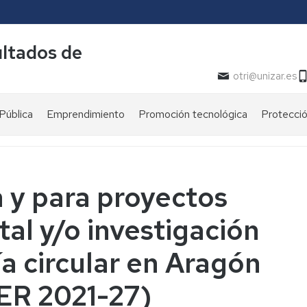
ultados de
otri@unizar.es
Pública
Emprendimiento
Promoción tecnológica
Protecció
Buscador
Procedim
de
conocimiento
Documen
as
n y para proyectos
Catálogo
de
al y/o investigación
la
oferta
a circular en Aragón
centífico
e
tecnológica
ER 2021-27)
¿En