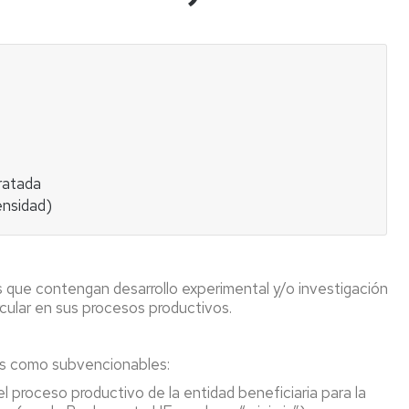
qué
podemos
ayudar?
ratada
ensidad)
s que contengan desarrollo experimental y/o investigación
rcular en sus procesos productivos.
es como subvencionables:
el proceso productivo de la entidad beneficiaria para la