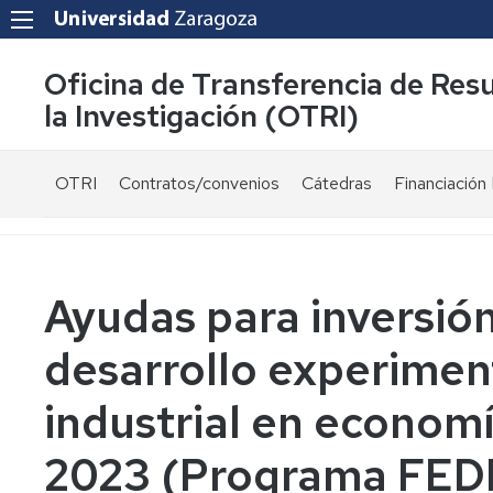
Oficina de Transferencia de Res
la Investigación (OTRI)
OTRI
Contratos/convenios
Cátedras
Financiación 
¿Quienes
Modelos
Ayudas
somos?
de
públicas
contrato
Equipo
Convocatori
Ayudas para inversió
Normativa
Servicios
Proyectos
desarrollo experiment
Fiscalidad
UZ
y
financiados
Carta
industrial en economí
bonificaciones
públicament
de
por
servicios
I+D+i
Investigador
2023 (Programa FED
-
Colaboraciones