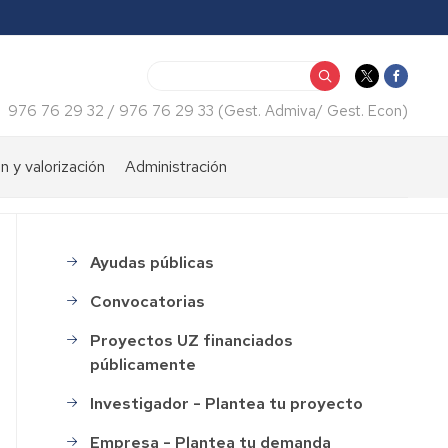
Buscar
976 76 29 32 / 976 76 29 33 (Gest. Admiva/ Gest. Econ)
n y valorización
Administración
iento
Consulta
económica
tos
Ayudas públicas
menu_financiacion
Certificados
web
Convocatorias
Normativas
Proyectos UZ financiados
públicamente
Impresos
Investigador - Plantea tu proyecto
Recursos
humanos
Empresa - Plantea tu demanda