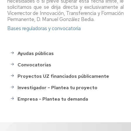
necesidades o si prevé superar esta fecha límite, le
solicitamos que se dirija directa y exclusivamente al
Vicerrector de Innovación, Transferencia y Formación
Permanente, D. Manuel González Bedia.
Bases reguladoras y convocatoria
Ayudas públicas
menu_financiacion
Convocatorias
Proyectos UZ financiados públicamente
Investigador - Plantea tu proyecto
Empresa - Plantea tu demanda