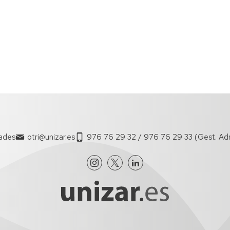
qué
podemos
ayudar?
tades
otri@unizar.es
976 76 29 32 / 976 76 29 33 (Gest. Ad