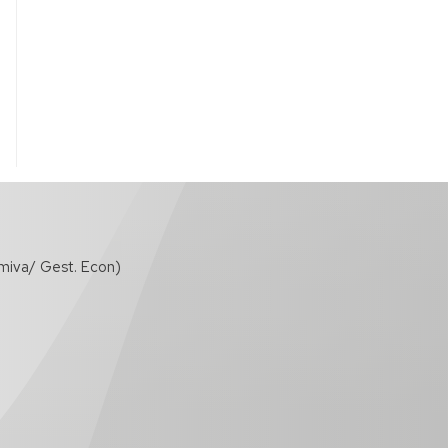
miva/ Gest. Econ)