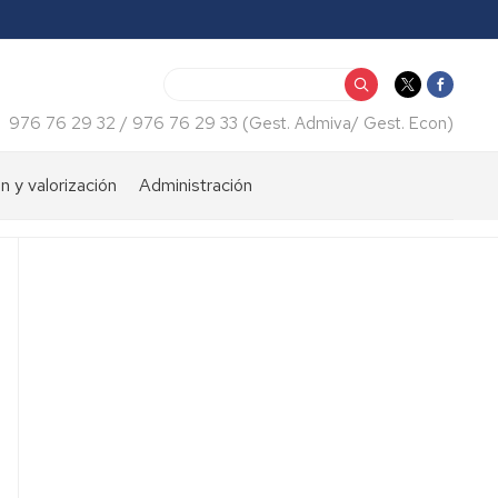
Search
976 76 29 32 / 976 76 29 33 (Gest. Admiva/ Gest. Econ)
n y valorización
Administración
iento
Consulta
económica
tos
Certificados
web
Normativas
Impresos
Recursos
humanos