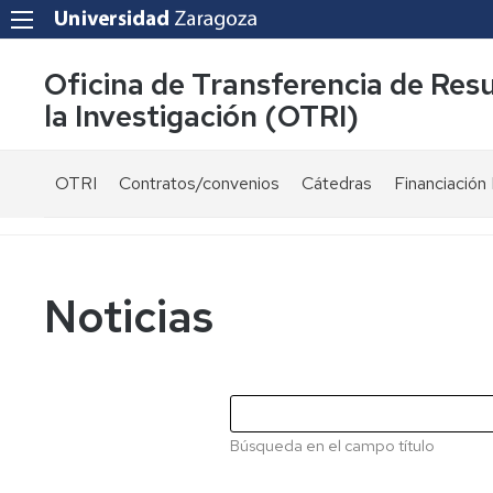
Oficina de Transferencia de Res
la Investigación (OTRI)
OTRI
Contratos/convenios
Cátedras
Financiación 
¿Quienes
Modelos
Ayudas
somos?
de
públicas
contrato
Equipo
Convocatori
Noticias
Normativa
Servicios
Proyectos
Fiscalidad
UZ
y
financiados
Carta
bonificaciones
públicament
de
por
servicios
Búsqueda en el campo título
I+D+i
Investigador
-
Colaboraciones